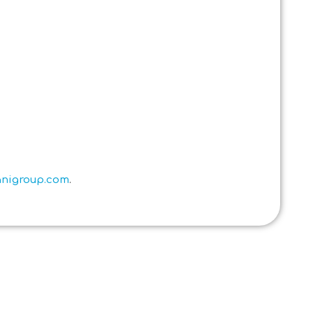
ianigroup.com
.