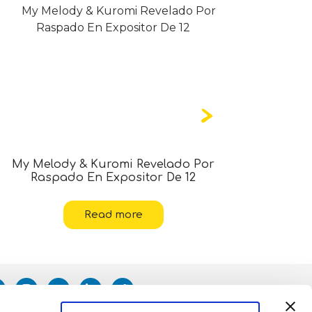
My Melody & Kuromi Revelado Por
Hello Ki
Raspado En Expositor De 12
Read more