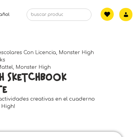
añol
escolares Con Licencia
,
Monster High
ks
attel
,
Monster High
gh Sketchbook
te
actividades creativas en el cuaderno
 High!