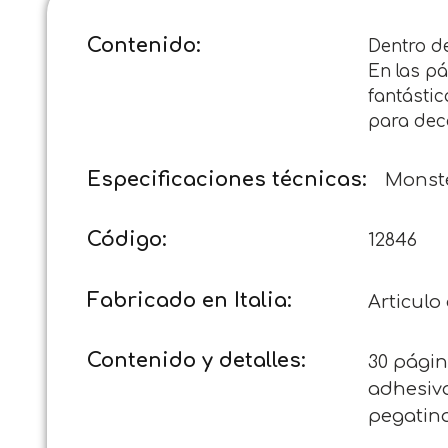
Contenido:
Dentro d
En las pá
fantástic
para deco
Especificaciones técnicas:
Monste
Código:
12846
Fabricado en Italia:
Articulo
Contenido y detalles:
30 págin
adhesiva
pegatina