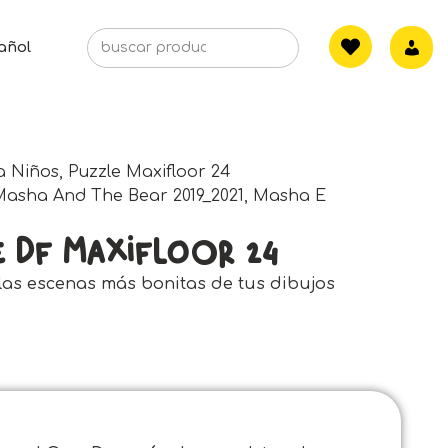
añol
a Niños
,
Puzzle Maxifloor 24
Masha And The Bear 2019_2021
,
Masha E
e Df Maxifloor 24
 las escenas más bonitas de tus dibujos