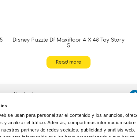
 5
Disney Puzzle Df Maxifloor 4 X 48 Toy Story
5
Read more
Contacto
ies
Asistencia
web se usan para personalizar el contenido y los anuncios, ofrec
Política de Privacidad y Cookies
s y analizar el tráfico. Además, compartimos información sobre 
 nuestros partners de redes sociales, publicidad y análisis web,