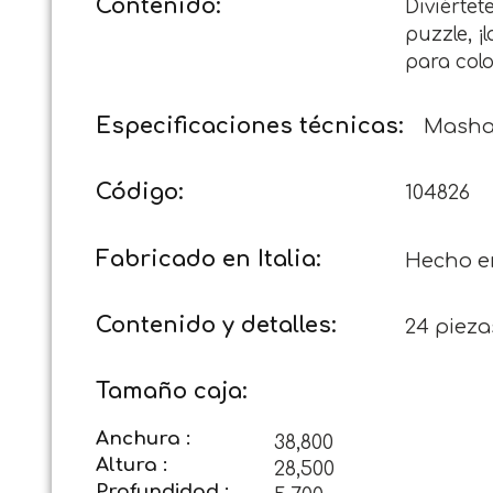
Contenido:
Diviérte
puzzle, ¡
para colo
Especificaciones técnicas:
Masha 
Código:
104826
Fabricado en Italia:
Hecho en
Contenido y detalles:
24 pieza
Tamaño caja:
Anchura :
38,800
Altura :
28,500
Profundidad :