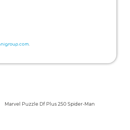
ianigroup.com
.