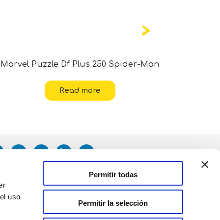
Marvel Puzzle Df Plus 250 Spider-Man
Disney P
Read more
Permitir todas
er
el uso
Permitir la selección