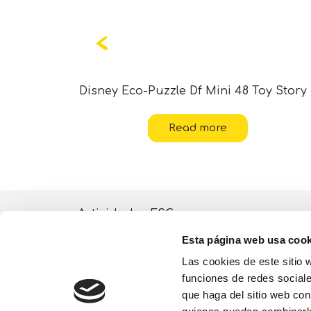
Disney Eco-Puzzle Df Mini 48 Toy Story
Read more
Actividades ESG
Esta página web usa cook
Quiénes somos
Las cookies de este sitio 
Lisciani TV
funciones de redes sociale
que haga del sitio web con
Tienda