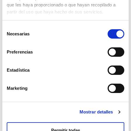
28,500
que les haya proporcionado o que hayan recopilado a
Profundidad :
5,700
partir del uso que haya hecho de sus servicios.
Asistencia
Para cualquier pregunta o anomalía, ingrese su
Selección
solicitud en nuestro portal de asistencia:
Necesarias
de
helpdesk.liscianigroup.com
.
consentimiento
Preferencias
Estadística
También te puede interesar...
Marketing
Mostrar detalles
Permitir todas