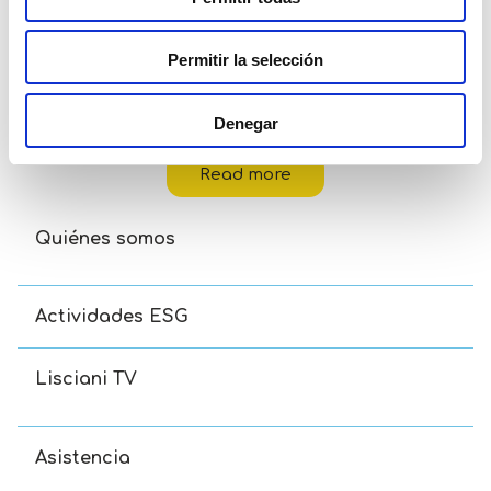
Permitir la selección
Disney Eco-Puzzle Df Mini 48 Toy Story 5
Denegar
Read more
Quiénes somos
Actividades ESG
Lisciani TV
Asistencia