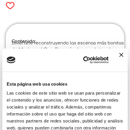
Contenido:
Diviértete reconstruyendo las escenas más bonitas
de Masha y el Oso. Después de completar el
puzzle, ¡la diversión continúa! En el reverso del
tablero encontrarás una escena en blanco y negro
para colorear.
Especificaciones del producto :
Masha Puzzle Df Maxifloor 35
Esta página web usa cookies
Código
:
Fabricado en Italia :
Hecho en Italia. Artículo diseñado y fabricado en
Las cookies de este sitio web se usan para personalizar
Italia en establecimientos certificados.
el contenido y los anuncios, ofrecer funciones de redes
Contenido y detalles :
sociales y analizar el tráfico. Además, compartimos
35 piezas
información sobre el uso que haga del sitio web con
Tamaño de la caja:
nuestros partners de redes sociales, publicidad y análisis
Anchura :
38,800
web, quienes pueden combinarla con otra información
Altura :