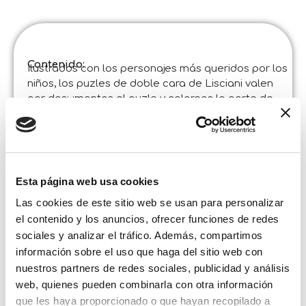
Contenido:
Ilustrados con los personajes más queridos por los
niños, los puzles de doble cara de Lisciani valen
por dos: ¡montas el puzle y coloreas la parte de
atrás como más te guste!
Especificaciones del producto :
Disney Puzzle Df Plus 108 Princess
Código
:
Fabricado en Italia :
Hecho en Italia. Artículo diseñado y fabricado en
Esta página web usa cookies
Italia en establecimientos certificados.
©Liscianigiochi, S. Atto, Teramo, Italy
Las cookies de este sitio web se usan para personalizar
Contenido y detalles :
el contenido y los anuncios, ofrecer funciones de redes
Puzle doble cara 50 x 35 cm de 108 piezas
sociales y analizar el tráfico. Además, compartimos
Tamaño de la caja:
información sobre el uso que haga del sitio web con
Anchura :
35,000
nuestros partners de redes sociales, publicidad y análisis
Altura :
24,500
web, quienes pueden combinarla con otra información
Profundidad :
3,500
que les haya proporcionado o que hayan recopilado a