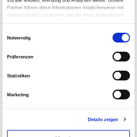
soziale Medien, Werbung und Analysen weiter. Unsere
Partner führen diese Informationen möglicherweise mit
Read more
weiteren Daten zusammen, die Sie ihnen bereitgestellt
haben oder die sie im Rahmen Ihrer Nutzung der Dienste
gesammelt haben.
Einwilligungsauswahl
Notwendig
Präferenzen
Statistiken
Montessori Box Smell
Marketing
Read more
Details zeigen