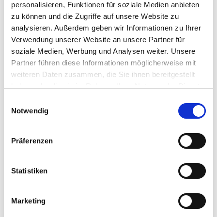
personalisieren, Funktionen für soziale Medien anbieten
zu können und die Zugriffe auf unsere Website zu
Read more
analysieren. Außerdem geben wir Informationen zu Ihrer
Verwendung unserer Website an unsere Partner für
soziale Medien, Werbung und Analysen weiter. Unsere
Partner führen diese Informationen möglicherweise mit
weiteren Daten zusammen, die Sie ihnen bereitgestellt
haben oder die sie im Rahmen Ihrer Nutzung der Dienste
gesammelt haben.
Einwilligungsauswahl
Notwendig
Präferenzen
Montessori Baby Happy Animals
Statistiken
Read more
Marketing