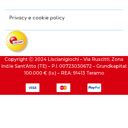
Privacy e cookie policy
Copyright Ⓒ 2024 Liscianigiochi – Via Ruscitti, Zona
Ind.le Sant’Atto (TE) – P.I. 00723030672 – Grundkapital:
100.000 € (i.v.) – REA: 91413 Teramo