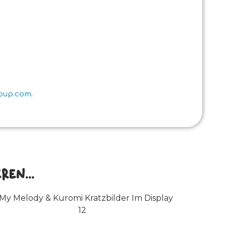
roup.com
.
en...