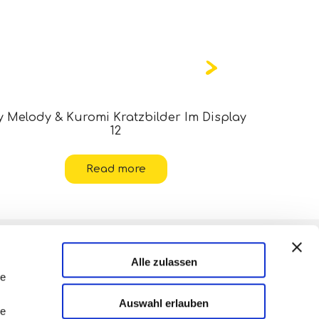
 Melody & Kuromi Kratzbilder Im Display
Hello Ki
12
Read more
Alle zulassen
le
Auswahl erlauben
le