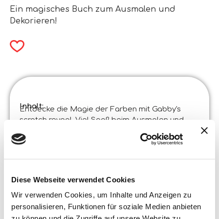
Ein magisches Buch zum Ausmalen und
Dekorieren!
Inhalt:
Entdecke die Magie der Farben mit Gabby's
scratch reveal. Viel Spaß beim Ausmalen und
Verzieren aller Bilder, indem du die schwarze
Oberfläche wegkratzt und viele funkelnde und
bunte Effekte entdeckst.
Produktspezifikationen :
Gabby’s Dollhouse Skizzenbuch Pawtastic
Scratch Reveal Im Display 12
Diese Webseite verwendet Cookies
Code
:
Wir verwenden Cookies, um Inhalte und Anzeigen zu
Hergestellt in Italien :
Der Artikel wurde in Italien in zertifizierten
personalisieren, Funktionen für soziale Medien anbieten
Betrieben entwickelt und in China produziert.
zu können und die Zugriffe auf unsere Website zu