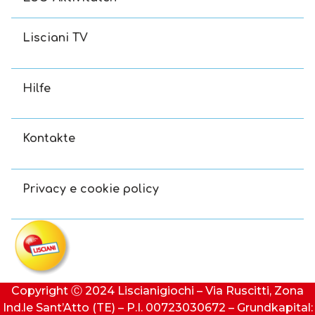
Lisciani TV
Hilfe
Kontakte
Privacy e cookie policy
Copyright Ⓒ 2024 Liscianigiochi – Via Ruscitti, Zona
Ind.le Sant’Atto (TE) – P.I. 00723030672 – Grundkapital: