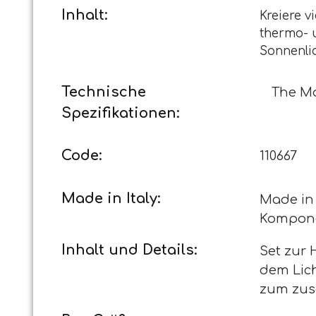
Inhalt:
Kreiere v
thermo- 
Sonnenli
Technische
The M
Spezifikationen:
Code:
110667
Made in Italy:
Made in I
Komponen
Inhalt und Details:
Set zur 
dem Lich
zum zu