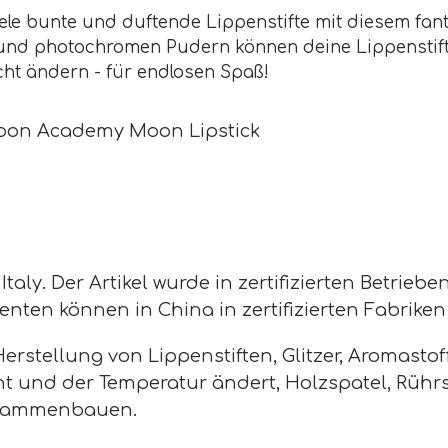
iele bunte und duftende Lippenstifte mit diesem fan
und photochromen Pudern können deine Lippenstift
cht ändern - für endlosen Spaß!
oon Academy Moon Lipstick
taly. Der Artikel wurde in zertifizierten Betriebe
ten können in China in zertifizierten Fabriken 
Herstellung von Lippenstiften, Glitzer, Aromastof
t und der Temperatur ändert, Holzspatel, Rührsc
sammenbauen.