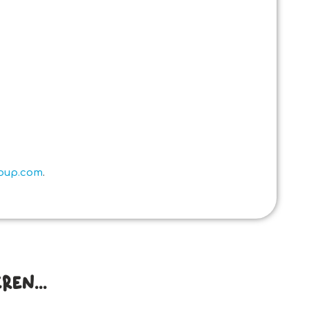
roup.com
.
en...