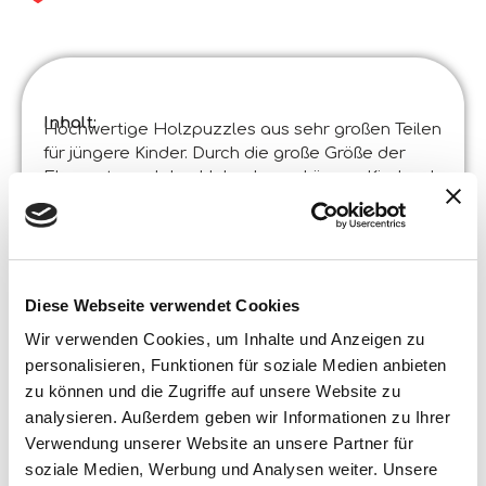
Inhalt:
Hochwertige Holzpuzzles aus sehr großen Teilen
für jüngere Kinder. Durch die große Größe der
Elemente und den Holzrahmen können Kinder das
Puzzle problemlos zusammensetzen.
Produktspezifikationen :
Bing Wooden Puzzle 9 In Display 6
Code
:
Hergestellt in Italien :
Das Produkt wurde in Italien entworfen und in
Diese Webseite verwendet Cookies
China in zertifizierten Fabriken hergestellt.
Inhalt und Details :
Wir verwenden Cookies, um Inhalte und Anzeigen zu
– Holzsockel- 9 Stück
personalisieren, Funktionen für soziale Medien anbieten
Box Größe:
zu können und die Zugriffe auf unsere Website zu
Breite :
analysieren. Außerdem geben wir Informationen zu Ihrer
22,000
Höhe :
22,000
Verwendung unserer Website an unsere Partner für
Tiefe :
0,500
soziale Medien, Werbung und Analysen weiter. Unsere