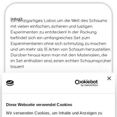
Inhalt:
Ein einzigartiges Labor, um die Welt des Schaums
mit vielen einfachen, sicheren und lustigen
Experimenten zu entdecken! In der Packung
befindet sich ein umfangreiches Set zum
Experimentieren ohne sich schmutzig zu machen
und um mehr als 15 Arten von Schaum herzustellen.
Darüber hinaus kann man mit den Materialien, die
im Set enthalten sind, einen echten Schaumsprüher
bauen!
Produktspezifikationen :
Das Schaumlabor
Code
:
Hergestellt in Italien :
Entwickelt im Lisciani Forschungs- und
Entwicklungszentrum. ©Liscianigiochi, S. Atto,
Teramo, Italy
Diese Webseite verwendet Cookies
Inhalt und Details :
Schutzhandschuhe und Schutzbrille • Farbmittel •
Schlauch • geformter Mund • Super-Schaumpulver
Wir verwenden Cookies, um Inhalte und Anzeigen zu