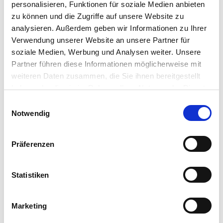
(Lecithin E 322) • Natriumlaurylsulfat • Messbecher •
personalisieren, Funktionen für soziale Medien anbieten
Reagenzglas • Reagenzglashalter • Zitronensäure •
zu können und die Zugriffe auf unsere Website zu
Natriumbikarbonat • Schlüssel zum Öffnen der
analysieren. Außerdem geben wir Informationen zu Ihrer
Reagenzgläser • Kunststoffwanne • Geformte
Verwendung unserer Website an unsere Partner für
Elemente • Kartenständer • Vlies (nicht gewebter Stoff)
soziale Medien, Werbung und Analysen weiter. Unsere
• Bebildertes Handbuch
Partner führen diese Informationen möglicherweise mit
Box Größe:
weiteren Daten zusammen, die Sie ihnen bereitgestellt
Breite :
haben oder die sie im Rahmen Ihrer Nutzung der Dienste
19,500
Höhe :
28,500
gesammelt haben.
Einwilligungsauswahl
Tiefe :
6,700
Notwendig
Support
Bei Fragen oder Anomalien geben Sie Ihre
Präferenzen
Anfrage auf unserem Support-Portal ein:
helpdesk.liscianigroup.com
.
Statistiken
Marketing