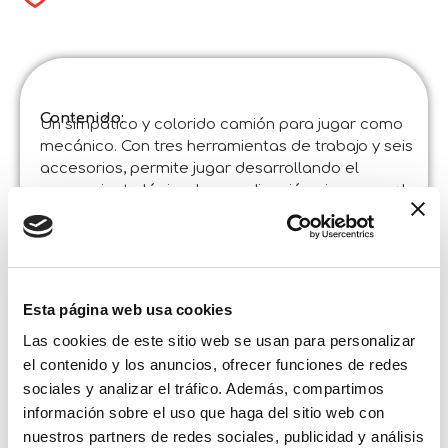
Contenido:
Un simpático y colorido camión para jugar como
mecánico. Con tres herramientas de trabajo y seis
accesorios, permite jugar desarrollando el
pensamiento lógico, la coordinación ojo-mano y las
habilidades manuales.
Especificaciones del producto :
Carotina Baby Happy Logic – My First Truck
Código
:
Fabricado en Italia :
Articulo diseñado en Italia y fabricado en China
Esta página web usa cookies
en fábricas certificadas. ©Liscianigiochi, S. Atto,
Teramo, Italy
Las cookies de este sitio web se usan para personalizar
Contenido y detalles :
el contenido y los anuncios, ofrecer funciones de redes
Camión con juntas autocorrectoras – 3 herramientas
de trabajo – 6 accesorios para desatornillar y
sociales y analizar el tráfico. Además, compartimos
atornillar – Adhesivos
información sobre el uso que haga del sitio web con
nuestros partners de redes sociales, publicidad y análisis