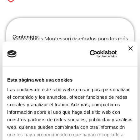
Contenido:
Varias tablas Montessori diseñadas para los más
pequeños. Divertidos juegos de encaje para
desarrollar la lógica y la destreza manual.
Especificaciones del producto :
Montessori Baby Soft Touch Boards
Código
:
Fabricado en Italia :
Hecho en Italia. Producto desarrollado en el
Esta página web usa cookies
Centro de Formación e Investigación de Lisciani.
Las cookies de este sitio web se usan para personalizar
Contenido y detalles :
5 tablas educativas de doble grosor
el contenido y los anuncios, ofrecer funciones de redes
sociales y analizar el tráfico. Además, compartimos
Tamaño de la caja:
Anchura :
información sobre el uso que haga del sitio web con
28,500
Altura :
nuestros partners de redes sociales, publicidad y análisis
28,500
Profundidad :
web, quienes pueden combinarla con otra información
6,700
que les haya proporcionado o que hayan recopilado a
Asistencia