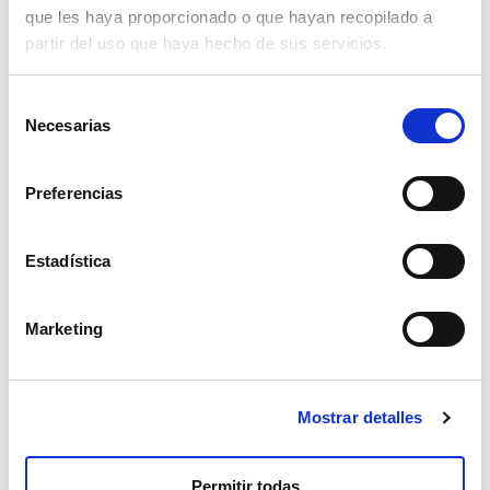
28,500
que les haya proporcionado o que hayan recopilado a
Profundidad :
6,700
partir del uso que haya hecho de sus servicios.
Asistencia
Para cualquier pregunta o anomalía, ingrese su
Selección
solicitud en nuestro portal de asistencia:
Necesarias
de
helpdesk.liscianigroup.com
.
consentimiento
Preferencias
Estadística
También te puede interesar...
Marketing
Mostrar detalles
Permitir todas