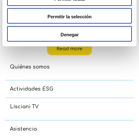
Permitir la selección
Carotina Baby Gatitos Lógicos
Denegar
Read more
Quiénes somos
Actividades ESG
Lisciani TV
Asistencia