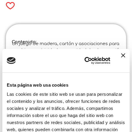
Contenido:
Un juego de madera, cartón y asociaciones para
combinar motricidad y capacidad de observación.
Especificaciones del producto :
Montessori Baby Wood Cubes And Puzzle 2 In 1
Código
:
Fabricado en Italia :
Producto desarrollado en el Centro Lisciani de
Investigación y Formación. ©Liscianigiochi, S.
Esta página web usa cookies
Atto, Teramo, Italy
Contenido y detalles :
Las cookies de este sitio web se usan para personalizar
6 puzles de los animales para montar con 4 cubos
el contenido y los anuncios, ofrecer funciones de redes
de madera – 6 puzles de cartón de los animales –
Instrucciones
sociales y analizar el tráfico. Además, compartimos
información sobre el uso que haga del sitio web con
Tamaño de la caja:
nuestros partners de redes sociales, publicidad y análisis
Anchura :
19,500
web, quienes pueden combinarla con otra información
Altura :