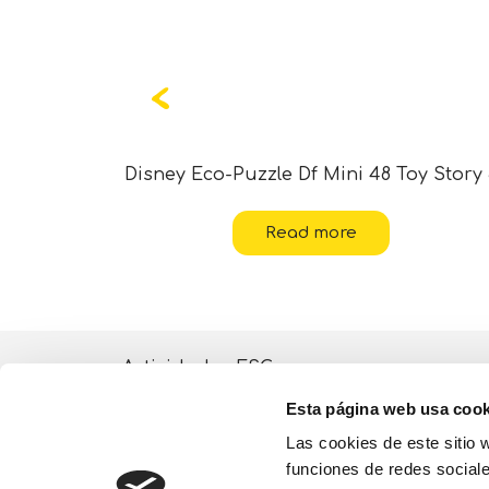
Disney Eco-Puzzle Df Mini 48 Toy Story
Read more
Actividades ESG
Esta página web usa cook
Quiénes somos
Las cookies de este sitio 
Lisciani TV
funciones de redes sociale