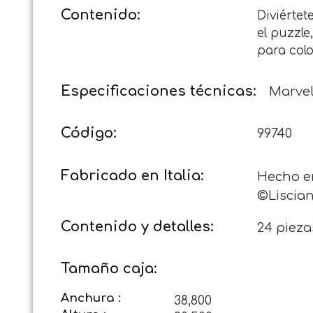
Contenido:
Diviérte
el puzzle
para colo
Especificaciones técnicas:
Marvel
Código:
99740
Fabricado en Italia:
Hecho en
©Lisciani
Contenido y detalles:
24 pieza
Tamaño caja:
Anchura :
38,800