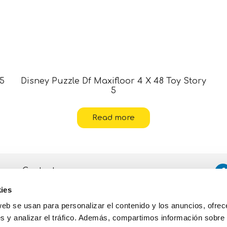
 5
Disney Puzzle Df Maxifloor 4 X 48 Toy Story
5
Read more
Contacto
ies
Asistencia
web se usan para personalizar el contenido y los anuncios, ofrec
Política de Privacidad y Cookies
s y analizar el tráfico. Además, compartimos información sobre 