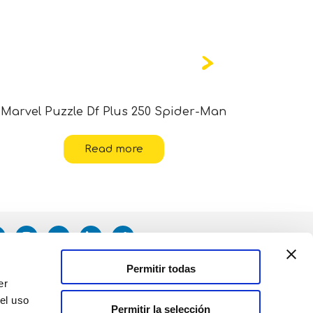
Marvel Puzzle Df Plus 250 Spider-Man
Disney P
Read more
Permitir todas
er
el uso
Permitir la selección