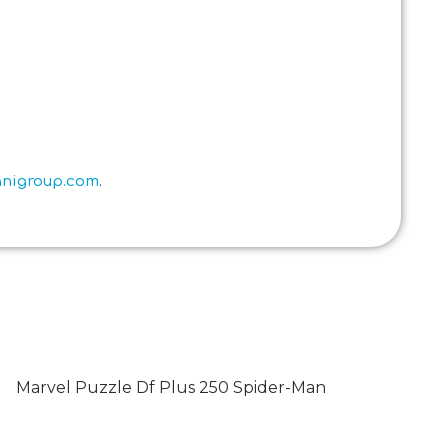
ianigroup.com
.