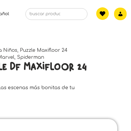
añol
a Niños
,
Puzzle Maxifloor 24
Marvel
,
Spiderman
le Df Maxifloor 24
 las escenas más bonitas de tu