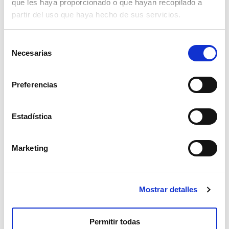
que les haya proporcionado o que hayan recopilado a
5,700
partir del uso que haya hecho de sus servicios.
Asistencia
Para cualquier pregunta o anomalía, ingrese su
solicitud en nuestro portal de asistencia:
Selección
helpdesk.liscianigroup.com
.
Necesarias
de
consentimiento
Preferencias
Estadística
También te puede interesar...
Marketing
Mostrar detalles
Permitir todas