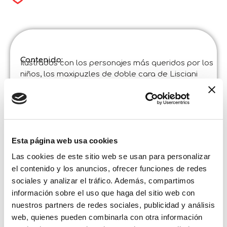
Contenido:
Ilustrados con los personajes más queridos por los
niños, los maxipuzles de doble cara de Lisciani
valen por dos: ¡montas el puzle y coloreas la parte
de atrás como más te guste!
Especificaciones del producto :
Disney Puzzle Df Supermaxi 35 Minnie
Código
:
Fabricado en Italia :
Hecho en Italia. Artículo diseñado y fabricado en
Esta página web usa cookies
Italia en establecimientos certificados.
Las cookies de este sitio web se usan para personalizar
©Liscianigiochi, S. Atto, Teramo, Italy
el contenido y los anuncios, ofrecer funciones de redes
Contenido y detalles :
Maxipuzle doble cara 70 x 50 cm de 35 piezas
sociales y analizar el tráfico. Además, compartimos
información sobre el uso que haga del sitio web con
Tamaño de la caja:
Anchura :
nuestros partners de redes sociales, publicidad y análisis
38,800
Altura :
web, quienes pueden combinarla con otra información
28,500
Profundidad :