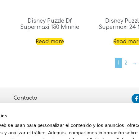
Disney Puzzle Df
Disney Puzzl
Supermaxi 150 Minnie
Supermaxi 24 
Read more
Read mor
1
2
→
Contacto
Asistencia
ies
Política de Privacidad y Cookies
web se usan para personalizar el contenido y los anuncios, ofrec
s y analizar el tráfico. Además, compartimos información sobre 