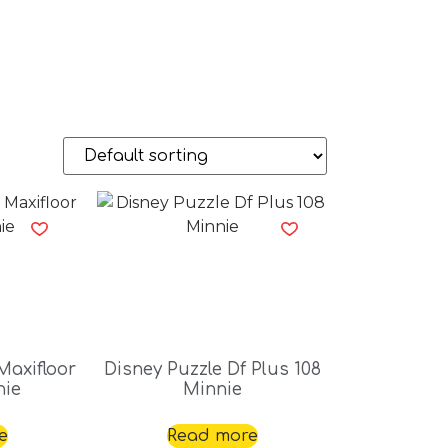
Maxifloor
Disney Puzzle Df Plus 108
nie
Minnie
e
Read more