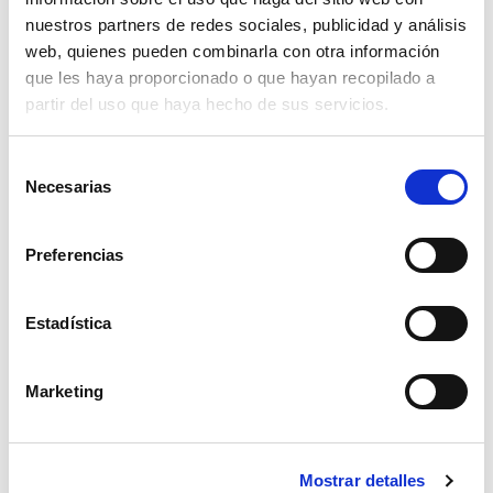
nuestros partners de redes sociales, publicidad y análisis
Disney Puzzle Df Plus 24 Minnie
web, quienes pueden combinarla con otra información
que les haya proporcionado o que hayan recopilado a
Read more
partir del uso que haya hecho de sus servicios.
Selección
Necesarias
de
consentimiento
Preferencias
Estadística
Disney Puzzle Df Plus 60 Minnie
Marketing
Read more
Mostrar detalles