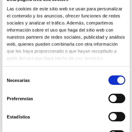
Las cookies de este sitio web se usan para personalizar
Disney Puzzle Df Plus 24 Minnie
el contenido y los anuncios, ofrecer funciones de redes
sociales y analizar el tráfico. Además, compartimos
Read more
información sobre el uso que haga del sitio web con
nuestros partners de redes sociales, publicidad y análisis
web, quienes pueden combinarla con otra información
que les haya proporcionado o que hayan recopilado a
partir del uso que haya hecho de sus servicios.
Selección
Necesarias
de
consentimiento
Disney Puzzle Df Plus 60 Minnie
Preferencias
Read more
Estadística