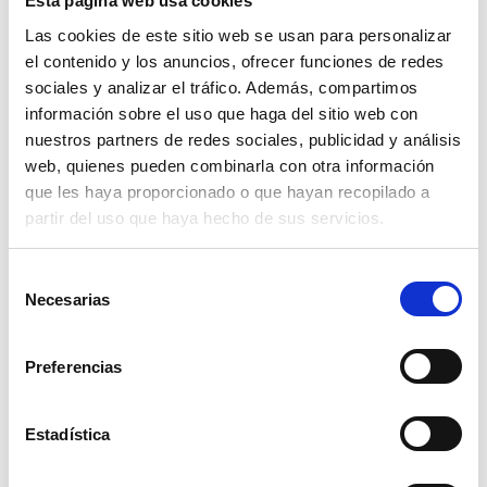
Esta página web usa cookies
Las cookies de este sitio web se usan para personalizar
Bing Eco-Puzzle 24 – Bake Cookies
el contenido y los anuncios, ofrecer funciones de redes
sociales y analizar el tráfico. Además, compartimos
Read more
información sobre el uso que haga del sitio web con
nuestros partners de redes sociales, publicidad y análisis
web, quienes pueden combinarla con otra información
que les haya proporcionado o que hayan recopilado a
partir del uso que haya hecho de sus servicios.
Selección
Necesarias
de
consentimiento
Bing Eco-Puzzle 24 – Music Time!
Preferencias
Read more
Estadística