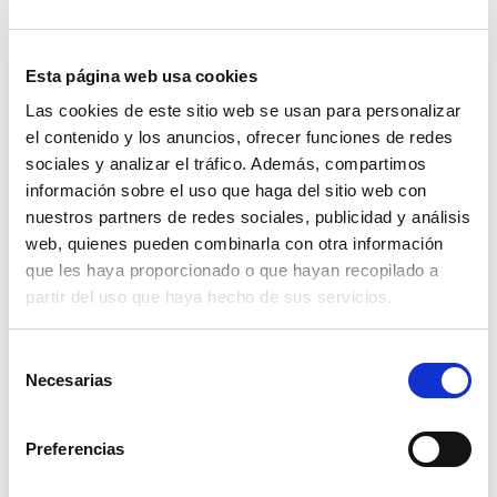
Esta página web usa cookies
Gabby’s Dollhouse Escuela De Dibujo Con
Proyector
Las cookies de este sitio web se usan para personalizar
el contenido y los anuncios, ofrecer funciones de redes
Read more
sociales y analizar el tráfico. Además, compartimos
información sobre el uso que haga del sitio web con
nuestros partners de redes sociales, publicidad y análisis
web, quienes pueden combinarla con otra información
que les haya proporcionado o que hayan recopilado a
partir del uso que haya hecho de sus servicios.
Selección
Necesarias
de
consentimiento
Gabby’s Dollhouse Libro De Bocetos Meow-
Mazing Waterbook En Pantalla 8
Preferencias
Read more