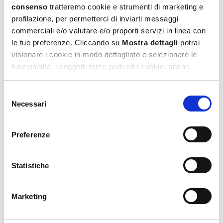
consenso
tratteremo cookie e strumenti di marketing e
profilazione, per permetterci di inviarti messaggi
commerciali e/o valutare e/o proporti servizi in linea con
le tue preferenze. Cliccando su
Mostra dettagli
potrai
visionare i cookie in modo dettagliato e selezionare le
funzionalità, i soggetti terze parti ed i cookie, anche
eventualmente raggruppati per categorie omogenee. Nel
footer di ogni pagina del sito è presente il link alla nostra
Selezione
Privacy e Cookie Policy,
dove potrai avere maggiori
Necessari
del
informazioni e modificare le tue scelte. Potrai verificare e
consenso
modificare i tuoi consensi anche cliccando sul simbolo
Montessori Wood Baby Fairy Table Multi
Preferenze
della graffetta presente su ogni pagina
.
Activity
74,99
€
Statistiche
Leggi tutto
Marketing