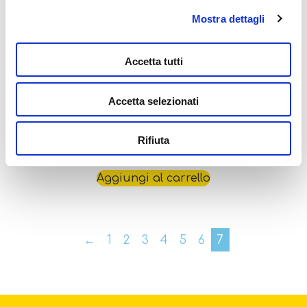
Mostra dettagli
Accetta tutti
Accetta selezionati
Montessori Wood My Baby Pony
Rifiuta
94,99
€
Aggiungi al carrello
←
1
2
3
4
5
6
7