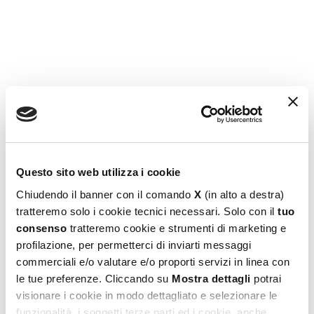
Puzzle + Poster Venice 500
6,99
€
Leggi tutto
Questo sito web utilizza i cookie
Chiudendo il banner con il comando
X
(in alto a destra)
tratteremo solo i cookie tecnici necessari. Solo con il
tuo
consenso
tratteremo cookie e strumenti di marketing e
profilazione, per permetterci di inviarti messaggi
commerciali e/o valutare e/o proporti servizi in linea con
le tue preferenze. Cliccando su
Mostra dettagli
potrai
visionare i cookie in modo dettagliato e selezionare le
funzionalità, i soggetti terze parti ed i cookie, anche