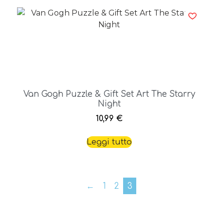
Van Gogh Puzzle & Gift Set Art The Starry
Night
10,99
€
Leggi tutto
←
1
2
3