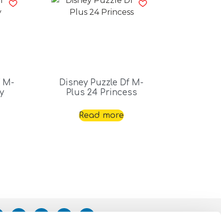
f M-
Disney Puzzle Df M-
y
Plus 24 Princess
Read more