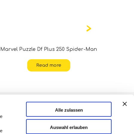
Marvel Puzzle Df Plus 250 Spider-Man
Disney P
Read more
Alle zulassen
le
Auswahl erlauben
le