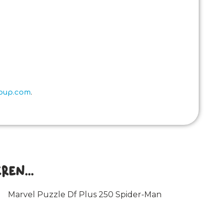
roup.com
.
en...