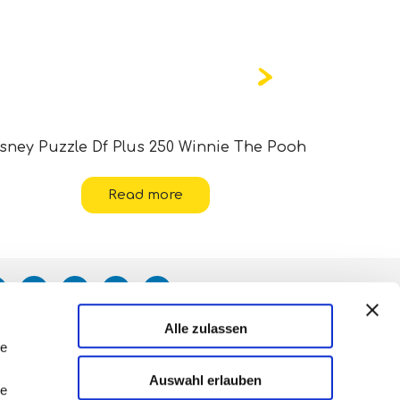
sney Puzzle Df Plus 250 Winnie The Pooh
Ca
Read more
Alle zulassen
le
Auswahl erlauben
le