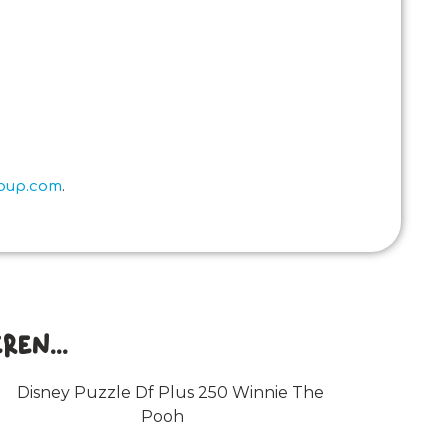
roup.com
.
en...