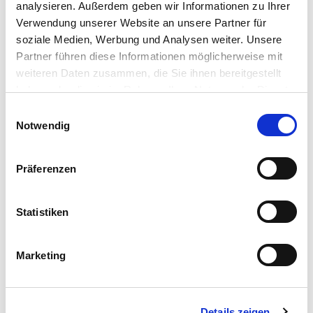
analysieren. Außerdem geben wir Informationen zu Ihrer
Verwendung unserer Website an unsere Partner für
Barbie Creative Travel Kit
soziale Medien, Werbung und Analysen weiter. Unsere
Partner führen diese Informationen möglicherweise mit
Read more
weiteren Daten zusammen, die Sie ihnen bereitgestellt
haben oder die sie im Rahmen Ihrer Nutzung der Dienste
gesammelt haben.
Einwilligungsauswahl
Notwendig
Präferenzen
Statistiken
Barbie Drahtlose Kopfhörer
Marketing
Read more
Details zeigen