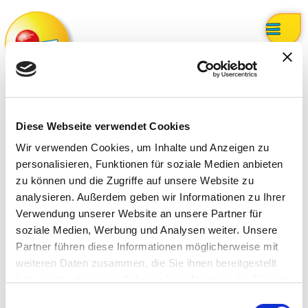
Whistleblowing
Diese Webseite verwendet Cookies
Formular für die Meldung von
Wir verwenden Cookies, um Inhalte und Anzeigen zu
personalisieren, Funktionen für soziale Medien anbieten
Fehlverhalten
zu können und die Zugriffe auf unsere Website zu
analysieren. Außerdem geben wir Informationen zu Ihrer
VERFAHREN: Whistleblowing
Verwendung unserer Website an unsere Partner für
soziale Medien, Werbung und Analysen weiter. Unsere
Partner führen diese Informationen möglicherweise mit
weiteren Daten zusammen, die Sie ihnen bereitgestellt
Über uns
haben oder die sie im Rahmen Ihrer Nutzung der Dienste
gesammelt haben.
Einwilligungsauswahl