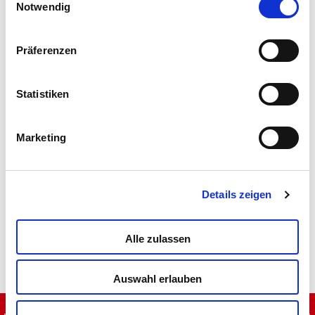
Notwendig
ESG-Aktivitäten
Lisciani TV
Präferenzen
Statistiken
Hilfe
Marketing
Kontakte
Details zeigen
Privacy e cookie policy
Alle zulassen
Auswahl erlauben
Copyright Ⓒ 2024 Liscianigiochi – Via Ruscitti, Zona