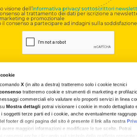
 visione dell’
informativa privacy sottoscrittori newslet
onsenso al trattamento dei dati per iscrizione a newslett
di marketing e promozionale
il consenso a partecipare ad indagini sulla soddisfazione
 cookie
il comando
X
(in alto a destra) tratteremo solo i cookie tecnici
Contatti
 consenso
tratteremo cookie e strumenti di marketing e profilazi
 messaggi commerciali e/o valutare e/o proporti servizi in linea co
Assistenza
 su
Mostra dettagli
potrai visionare i cookie in modo dettagliato 
, i soggetti terze parti ed i cookie, anche eventualmente raggrupp
Termini e Condizioni
 footer di ogni pagina del sito è presente il link alla nostra
Priv
Privacy e Cookie Policy
 avere maggiori informazioni e modificare le tue scelte. Potrai
uoi consensi anche cliccando sul simbolo della graffetta presente