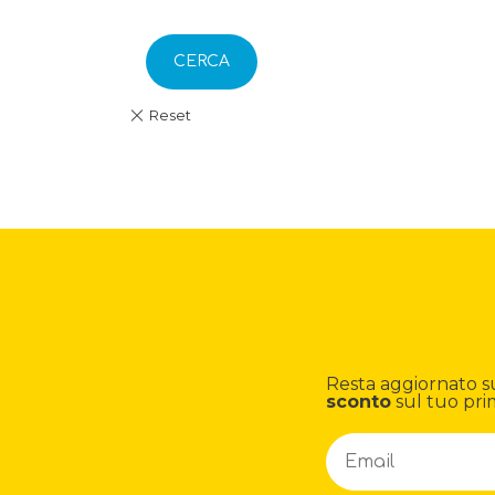
CERCA
Resta aggiornato su n
sconto
sul tuo pri