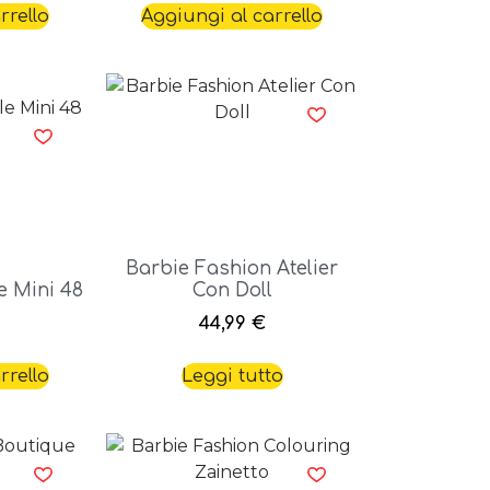
rrello
Aggiungi al carrello
Barbie Fashion Atelier
e Mini 48
Con Doll
44,99
€
rrello
Leggi tutto