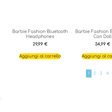
Barbie Fashion Bluetooth
Barbie Fashion 
Headphones
Con Doll
29,99
€
34,99
€
Aggiungi al carrello
Aggiungi al ca
1
2
3
4