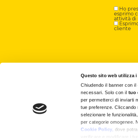
Ho preso
esprimo c
attività 
Esprimo 
cliente
Questo sito web utilizza i
Chiudendo il banner con 
About
necessari. Solo con il
tuo
per permetterci di inviarti
Attività ESG
tue preferenze. Cliccando
selezionare le funzionalità
Lisciani TV
per categorie omogenee. Nel
Shop
Cookie Policy,
dove potrai
verificare e modificare i t