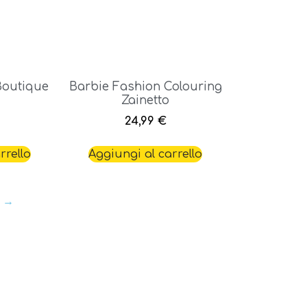
Boutique
Barbie Fashion Colouring
Zainetto
24,99
€
rrello
Aggiungi al carrello
→