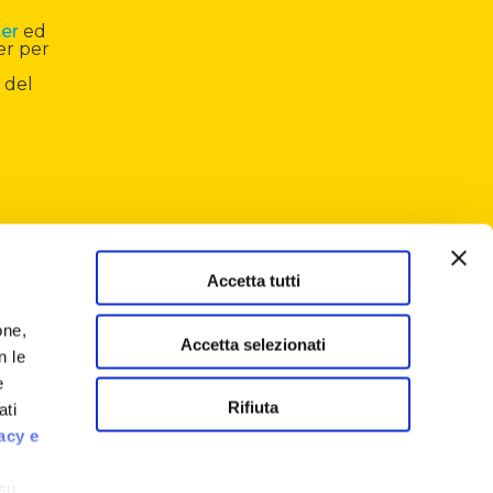
ter
ed
er per
 del
Accetta tutti
one,
Accetta selezionati
n le
e
Rifiuta
ati
acy e
 su