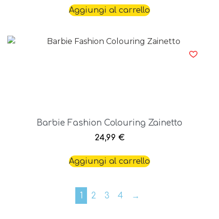
Aggiungi al carrello
Barbie Fashion Colouring Zainetto
24,99
€
Aggiungi al carrello
1
2
3
4
→