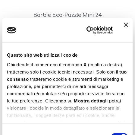
Barbie Eco-Puzzle Mini 24
5,99
€
Aggiungi al carrello
Questo sito web utilizza i cookie
Chiudendo il banner con il comando
X
(in alto a destra)
tratteremo solo i cookie tecnici necessari. Solo con il
tuo
consenso
tratteremo cookie e strumenti di marketing e
profilazione, per permetterci di inviarti messaggi
commerciali e/o valutare e/o proporti servizi in linea con
le tue preferenze. Cliccando su
Mostra dettagli
potrai
visionare i cookie in modo dettagliato e selezionare le
Barbie Eco-Puzzle Mini 48
funzionalità, i soggetti terze parti ed i cookie, anche
5,99
€
eventualmente raggruppati per categorie omogenee. Nel
footer di ogni pagina del sito è presente il link alla nostra
Selezione
Aggiungi al carrello