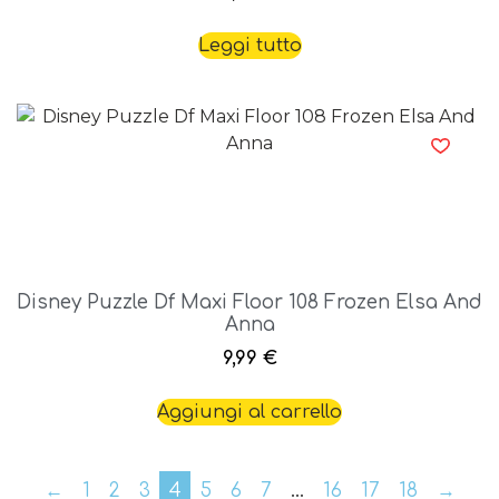
Leggi tutto
Disney Puzzle Df Maxi Floor 108 Frozen Elsa And
Anna
9,99
€
Aggiungi al carrello
←
1
2
3
4
5
6
7
…
16
17
18
→