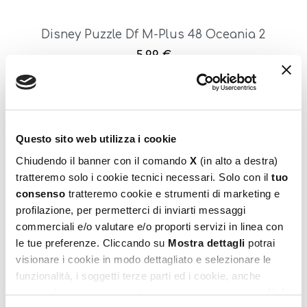
Disney Puzzle Df M-Plus 48 Oceania 2
5,99
€
Aggiungi al carrello
Questo sito web utilizza i cookie
Chiudendo il banner con il comando
X
(in alto a destra)
tratteremo solo i cookie tecnici necessari. Solo con il
tuo
consenso
tratteremo cookie e strumenti di marketing e
profilazione, per permetterci di inviarti messaggi
commerciali e/o valutare e/o proporti servizi in linea con
le tue preferenze. Cliccando su
Mostra dettagli
potrai
Disney Puzzle Df M-Plus 48 Toy Story 5
visionare i cookie in modo dettagliato e selezionare le
5,99
€
funzionalità, i soggetti terze parti ed i cookie, anche
eventualmente raggruppati per categorie omogenee. Nel
Aggiungi al carrello