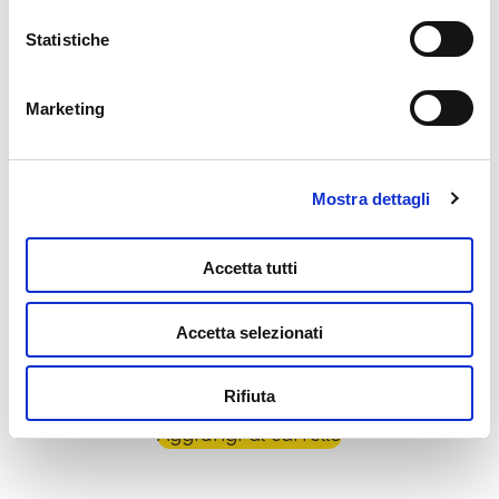
Aggiungi al carrello
Statistiche
Marketing
Mostra dettagli
Accetta tutti
Carotina Baby Penna Parlante 20 Giochi
Accetta selezionati
Educativi
14,99
€
Rifiuta
Aggiungi al carrello