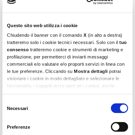
Carotina Baby Memo Animali
6,99
€
Questo sito web utilizza i cookie
Chiudendo il banner con il comando
X
(in alto a destra)
Aggiungi al carrello
tratteremo solo i cookie tecnici necessari. Solo con il
tuo
consenso
tratteremo cookie e strumenti di marketing e
profilazione, per permetterci di inviarti messaggi
commerciali e/o valutare e/o proporti servizi in linea con
le tue preferenze. Cliccando su
Mostra dettagli
potrai
visionare i cookie in modo dettagliato e selezionare le
funzionalità, i soggetti terze parti ed i cookie, anche
eventualmente raggruppati per categorie omogenee. Nel
footer di ogni pagina del sito è presente il link alla nostra
Selezione
Privacy e Cookie Policy,
dove potrai avere maggiori
Necessari
del
informazioni e modificare le tue scelte. Potrai verificare e
consenso
Carotina Baby Memo Cuccioli
modificare i tuoi consensi anche cliccando sul simbolo
Preferenze
6,99
€
della graffetta presente su ogni pagina
.