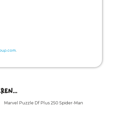
roup.com
.
en...