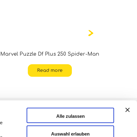
Marvel Puzzle Df Plus 250 Spider-Man
Disney P
Read more
Alle zulassen
le
Auswahl erlauben