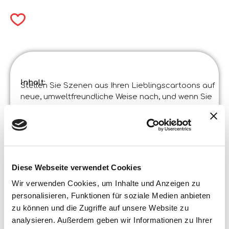
Inhalt:
Stellen Sie Szenen aus Ihren Lieblingscartoons auf
neue, umweltfreundliche Weise nach, und wenn Sie
das Puzzle fertiggestellt haben, geht der Spaß
weiter! Auf der Rückseite der Tafel findest du eine
schwarz-weiße Szene zum Ausmalen!
Produktspezifikationen :
Disney Eco-Puzzle Df Frozen 60
Code
:
Diese Webseite verwendet Cookies
Hergestellt in Italien :
Made in Italy – Der Artikel wurde in zertifizierten
Betrieben entwickelt und hergestellt.
Wir verwenden Cookies, um Inhalte und Anzeigen zu
©Liscianigiochi, S. Atto, Teramo, Italy
personalisieren, Funktionen für soziale Medien anbieten
Inhalt und Details :
zu können und die Zugriffe auf unsere Website zu
INHALT: 60-teiliges Puzzle
analysieren. Außerdem geben wir Informationen zu Ihrer