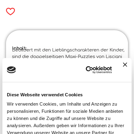
Inhalt:
Bebildert mit den Lieblingscharakteren der Kinder,
sind die doppelseitigen Maxi-Puzzles von Lisciani
doppelt wertvoll: Setze das Puzzle zusammen und
male die Rückseite aus, wie es dir gefällt!
Produktspezifikationen :
Disney Puzzle Df Maxi Floor 24 Biancaneve
Code
:
Hergestellt in Italien :
Made in Italy – Der Artikel wurde in zertifizierten
Diese Webseite verwendet Cookies
Betrieben entwickelt und hergestellt.
Wir verwenden Cookies, um Inhalte und Anzeigen zu
©Liscianigiochi, S. Atto, Teramo, Italy
personalisieren, Funktionen für soziale Medien anbieten
Inhalt und Details :
Doppelseitiges Maxi-Puzzle 70 x 50 cm mit 24 Teilen
zu können und die Zugriffe auf unsere Website zu
analysieren. Außerdem geben wir Informationen zu Ihrer
Box Größe:
Verwendung unserer Website an unsere Partner für
Breite :