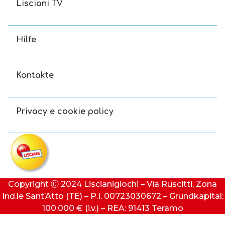
Lisciani TV
Hilfe
Kontakte
Privacy e cookie policy
Copyright Ⓒ 2024 Liscianigiochi – Via Ruscitti, Zona
Ind.le Sant’Atto (TE) – P.I. 00723030672 – Grundkapital:
100.000 € (i.v.) – REA: 91413 Teramo