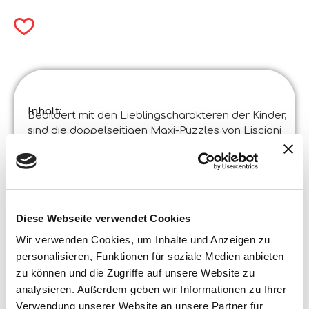
Inhalt:
Bebildert mit den Lieblingscharakteren der Kinder,
sind die doppelseitigen Maxi-Puzzles von Lisciani
doppelt wertvoll: Setze das Puzzle zusammen und
male die Rückseite aus, wie es dir gefällt!
Produktspezifikationen :
Disney Puzzle Df Maxi Floor 24 Minnie
Code
:
Hergestellt in Italien :
Made in Italy – Der Artikel wurde in zertifizierten
Diese Webseite verwendet Cookies
Betrieben entwickelt und hergestellt.
Wir verwenden Cookies, um Inhalte und Anzeigen zu
©Liscianigiochi, S. Atto, Teramo, Italy
personalisieren, Funktionen für soziale Medien anbieten
Inhalt und Details :
Doppelseitiges Maxi-Puzzle 70 x 50 cm mit 24 Teilen
zu können und die Zugriffe auf unsere Website zu
analysieren. Außerdem geben wir Informationen zu Ihrer
Box Größe:
Verwendung unserer Website an unsere Partner für
Breite :