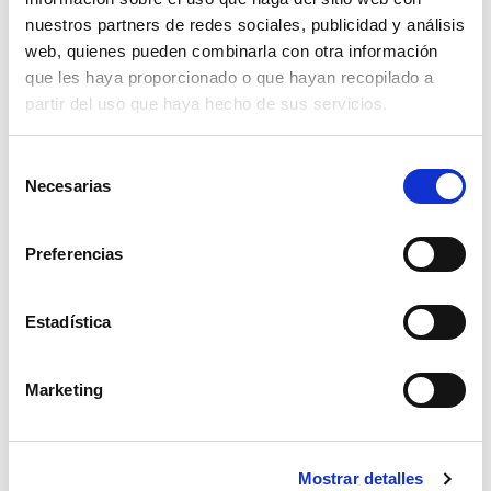
nuestros partners de redes sociales, publicidad y análisis
Montessori Baby Happy Animals
web, quienes pueden combinarla con otra información
que les haya proporcionado o que hayan recopilado a
Read more
partir del uso que haya hecho de sus servicios.
Selección
Necesarias
de
consentimiento
Preferencias
Estadística
Montessori Baby Madera La Casa Del Ratón
Marketing
Read more
Mostrar detalles