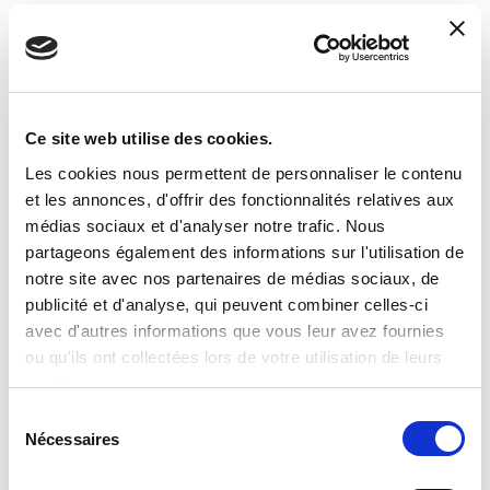
Ce site web utilise des cookies.
Les cookies nous permettent de personnaliser le contenu
et les annonces, d'offrir des fonctionnalités relatives aux
médias sociaux et d'analyser notre trafic. Nous
I’m A Genius Scienza Pocket -A La
partageons également des informations sur l'utilisation de
Decouverte Des Glitter
notre site avec nos partenaires de médias sociaux, de
publicité et d'analyse, qui peuvent combiner celles-ci
Read more
avec d'autres informations que vous leur avez fournies
ou qu'ils ont collectées lors de votre utilisation de leurs
services.
Sélection
Nécessaires
du
consentement