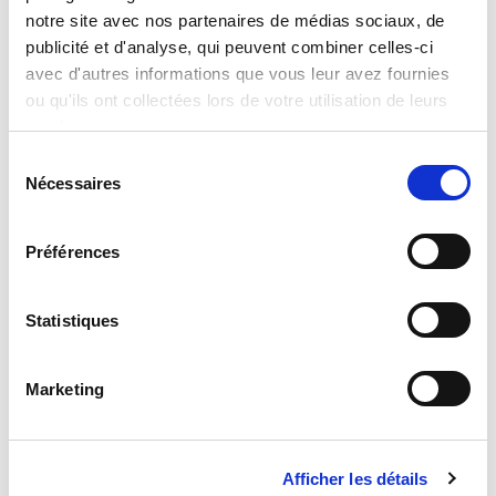
Make-Up
notre site avec nos partenaires de médias sociaux, de
publicité et d'analyse, qui peuvent combiner celles-ci
Read more
avec d'autres informations que vous leur avez fournies
ou qu'ils ont collectées lors de votre utilisation de leurs
services.
Sélection
Nécessaires
du
consentement
Préférences
Statistiques
Monster High Sketchbook Monster Cute
Marketing
Read more
Afficher les détails