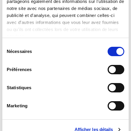
partageons également des informations sur l'utilisation de
notre site avec nos partenaires de médias sociaux, de
Disney Puzzle Df Plus 60 Carica 101
publicité et d'analyse, qui peuvent combiner celles-ci
avec d'autres informations que vous leur avez fournies
Read more
ou qu'ils ont collectées lors de votre utilisation de leurs
services.
Sélection
Nécessaires
du
consentement
Préférences
Statistiques
Marketing
Disney Puzzle Df Plus 60 Cars
Read more
Afficher les détails