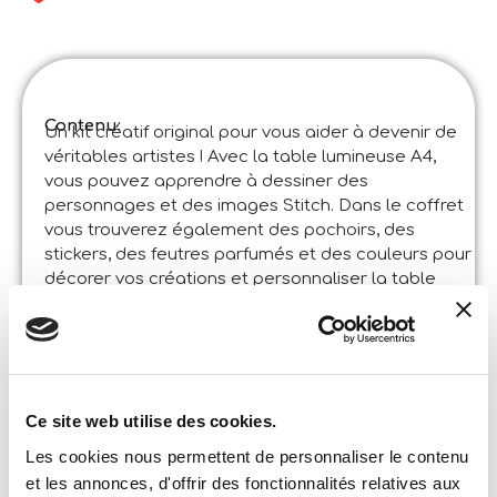
Contenu:
Un kit créatif original pour vous aider à devenir de
véritables artistes ! Avec la table lumineuse A4,
vous pouvez apprendre à dessiner des
personnages et des images Stitch. Dans le coffret
vous trouverez également des pochoirs, des
stickers, des feutres parfumés et des couleurs pour
décorer vos créations et personnaliser la table
lumineuse.
Spécifications du produit:
Oceania 2 École De Dessin Avec Table Lumineuse
Code
:
Made in Italy:
Produit conçu en Italie, certaines pièces ont été
fabriquées en Chine dans des usines certifiées.
Ce site web utilise des cookies.
Contenu et détails:
Contenu : table lumineuse – 3 feutres parfumés – 3
Les cookies nous permettent de personnaliser le contenu
feutres – dossier – pochoir – autocollants – feutres –
et les annonces, d'offrir des fonctionnalités relatives aux
ciseaux – fiches d’activités – feuilles de patrons –