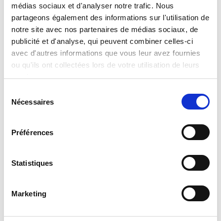
médias sociaux et d'analyser notre trafic. Nous
manuel d’instructions.
partageons également des informations sur l'utilisation de
notre site avec nos partenaires de médias sociaux, de
Format de la boîte
Largeur :
publicité et d'analyse, qui peuvent combiner celles-ci
44,000
Hauteur :
avec d'autres informations que vous leur avez fournies
33,000
Profondeur :
8,500
ou qu'ils ont collectées lors de votre utilisation de leurs
services.
Assistance
Si vous avez des questions ou des problèmes,
Sélection
veuillez envoyer votre demande à notre portail de
Nécessaires
du
service à l’adresse suivante:
consentement
helpdesk.liscianigroup.com
Préférences
Statistiques
Marketing
Vous pouvez également être
intéressé par...