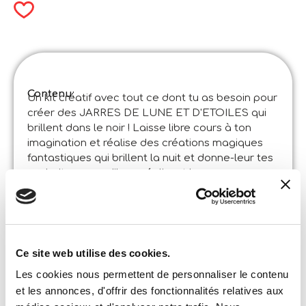
Contenu:
Un kit créatif avec tout ce dont tu as besoin pour
créer des JARRES DE LUNE ET D'ETOILES qui
brillent dans le noir ! Laisse libre cours à ton
imagination et réalise des créations magiques
fantastiques qui brillent la nuit et donne-leur tes
souhaits pour qu'ils se réalisent !
Spécifications du produit:
The Moon Academy Moonlight Creations
Code
:
Made in Italy:
Fabriqué en Italie. Produit conçu en Italie,
certaines pièces ont été fabriquées en Chine
Ce site web utilise des cookies.
dans des usines certifiées.
Contenu et détails:
Les cookies nous permettent de personnaliser le contenu
pots, bouchons, coton absorbant, teintures, teinture
et les annonces, d'offrir des fonctionnalités relatives aux
phosphorescente, breloque phosphorescente,