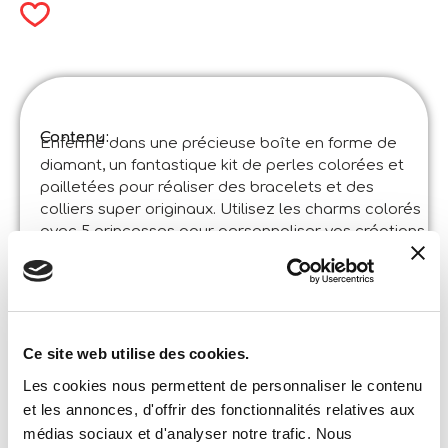
Contenu:
Enfermé dans une précieuse boîte en forme de
diamant, un fantastique kit de perles colorées et
pailletées pour réaliser des bracelets et des
colliers super originaux. Utilisez les charms colorés
avec 5 princesses pour personnaliser vos créations
et les rendre encore plus spéciales.
Spécifications du produit:
Prcess Diamond Jewellery Kit
Code
:
Made in Italy:
Article conçu en Italie et fabriqué en Chine dans
Ce site web utilise des cookies.
des usines certifiées.
Contenu et détails:
Les cookies nous permettent de personnaliser le contenu
Perles colorées et lettrées – cordon et fermoir pour
bijoux – 5 charms personnalisés
et les annonces, d'offrir des fonctionnalités relatives aux
médias sociaux et d'analyser notre trafic. Nous