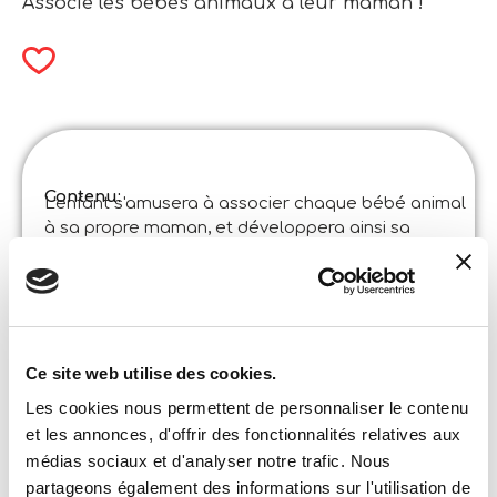
Associe les bébés animaux à leur maman !
Contenu:
L'enfant s'amusera à associer chaque bébé animal
à sa propre maman, et développera ainsi sa
pensée logique et son côté affectif.
Spécifications du produit:
Carotina Baby Logic Mamans Et Bébés Animaux
Code
:
Made in Italy:
Produit développé dans le Centre Lisciani de
Recherche et Formation. ©Liscianigiochi, S.Atto,
Ce site web utilise des cookies.
Teramo, Italy
Les cookies nous permettent de personnaliser le contenu
Contenu et détails:
24 cartes autocorrectrices – Instructions
et les annonces, d'offrir des fonctionnalités relatives aux
médias sociaux et d'analyser notre trafic. Nous
Format de la boîte
Largeur :
partageons également des informations sur l'utilisation de