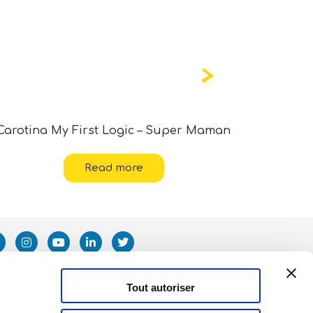
Carotina My First Logic – Super Maman
Montess
Read more
Tout autoriser