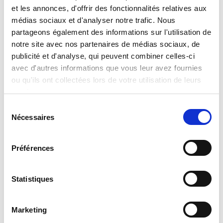
l’emballage. Piles non nécessaires.
et les annonces, d'offrir des fonctionnalités relatives aux
Contenu et détails:
• Ardoise effaçable avec feutre • 16 fiches
médias sociaux et d'analyser notre trafic. Nous
pédagogiques recto-verso • 8 fiches de dessin recto-
partageons également des informations sur l'utilisation de
verso • Instructions
notre site avec nos partenaires de médias sociaux, de
publicité et d'analyse, qui peuvent combiner celles-ci
Format de la boîte
Largeur :
avec d'autres informations que vous leur avez fournies
18,800
Hauteur :
ou qu'ils ont collectées lors de votre utilisation de leurs
25,500
Profondeur :
services.
5,700
Sélection
Assistance
Nécessaires
du
Si vous avez des questions ou des problèmes,
consentement
veuillez envoyer votre demande à notre portail de
service à l’adresse suivante:
Préférences
helpdesk.liscianigroup.com
Statistiques
Marketing