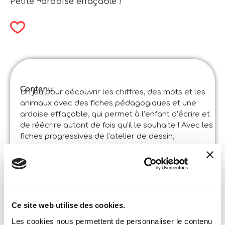
Petite ¬ardoise effaçable !
Contenu:
Un jeu pour découvrir les chiffres, des mots et les
animaux avec des fiches pédagogiques et une
ardoise effaçable, qui permet à l’enfant d’écrire et
de réécrire autant de fois qu’il le souhaite ! Avec les
fiches progressives de l’atelier de dessin,
apprendre à dessiner est facile et amusant !
Spécifications du produit:
Carotina Exercises Amusants – Chiffres Et
Animaux
Code
:
Made in Italy:
Conforme aux normes de sécurité les plus
Ce site web utilise des cookies.
récentes. Ne convient pas aux enfants de moins
de 36 mois. Lire les avertissements sur
Les cookies nous permettent de personnaliser le contenu