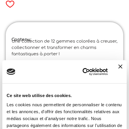
Contenu:
Une collection de 12 gemmes colorées à creuser,
collectionner et transformer en charms
fantastiques à porter !
Spécifications du produit:
I’m A Genius My Gems Collection
Code
:
Made in Italy:
Produit conçu en Italie, certaines pièces ont été
fabriquées en Chine dans des usines certifiées.
©Liscianigiochi, S.Atto, Teramo, Italy
Ce site web utilise des cookies.
Contenu et détails:
Bloc à creuser, outils de creusement, gemme, collier,
écrin, manuel illustré
Les cookies nous permettent de personnaliser le contenu
et les annonces, d'offrir des fonctionnalités relatives aux
médias sociaux et d'analyser notre trafic. Nous
Format de la boîte
Largeur :
partageons également des informations sur l'utilisation de
7,500