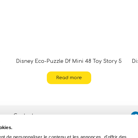
5
Disney Eco-Puzzle Df Mini 48 Toy Story 5
Di
Read more
Contacts
okies.
Assistance
t de personnaliser le contenu et les annonces, d'offrir des