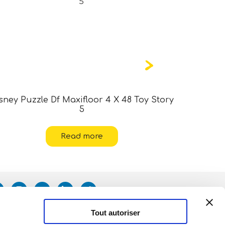
sney Puzzle Df Maxifloor 4 X 48 Toy Story
Marvel
5
Read more
Tout autoriser