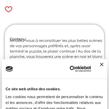
Contenu:
Amusez-vous à reconstituer les plus belles scènes
de vos personnages préférés et, après avoir
terminé le puzzle, le plaisir continue ! Au dos de la
planche, vous trouverez une scène en noir et blanc
à colorier !
Spécifications du produit:
Disney Puzzle Df Maxifloor 2 X 60 Frozen
Code
:
Made in Italy:
Fabriqué en Italie. Article conçu et fabriqué en
Italie dans des usines certifiées. ©Liscianigiochi,
Ce site web utilise des cookies.
S. Atto, Teramo, Italy
Les cookies nous permettent de personnaliser le contenu
Contenu et détails:
CONTENU : 2 puzzles double face de 50×35 60
et les annonces, d'offrir des fonctionnalités relatives aux
pièces.
médias sociaux et d'analyser notre trafic. Nous