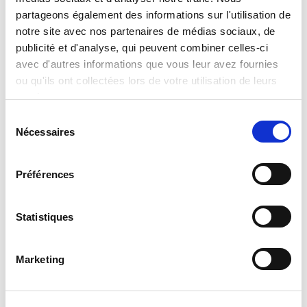
partageons également des informations sur l'utilisation de
Format de la boîte
notre site avec nos partenaires de médias sociaux, de
Largeur :
38,800
publicité et d'analyse, qui peuvent combiner celles-ci
Hauteur :
28,500
Profondeur :
avec d'autres informations que vous leur avez fournies
5,700
ou qu'ils ont collectées lors de votre utilisation de leurs
Assistance
services.
Si vous avez des questions ou des problèmes,
Sélection
veuillez envoyer votre demande à notre portail de
Nécessaires
du
service à l’adresse suivante:
consentement
helpdesk.liscianigroup.com
Préférences
Statistiques
Vous pouvez également être
Marketing
intéressé par...